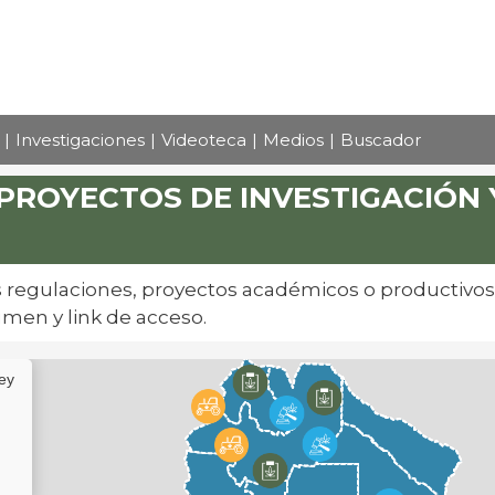
Pasar
al
contenido
principal
Investigaciones
Videoteca
Medios
Buscador
PROYECTOS DE INVESTIGACIÓN
s regulaciones, proyectos académicos o productivos d
men y link de acceso.
Ley