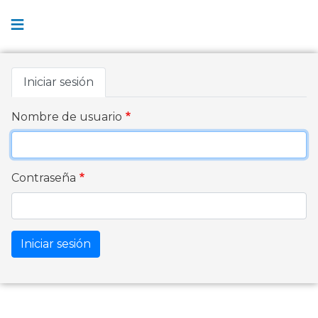
Pasar
al
contenido
principal
Primary
Iniciar sesión
tabs
Nombre de usuario
Contraseña
Iniciar sesión