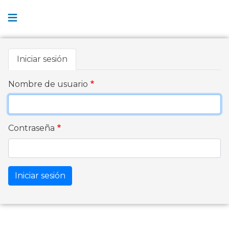
Pasar
al
contenido
principal
Primary
Iniciar sesión
tabs
Nombre de usuario
Contraseña
Iniciar sesión